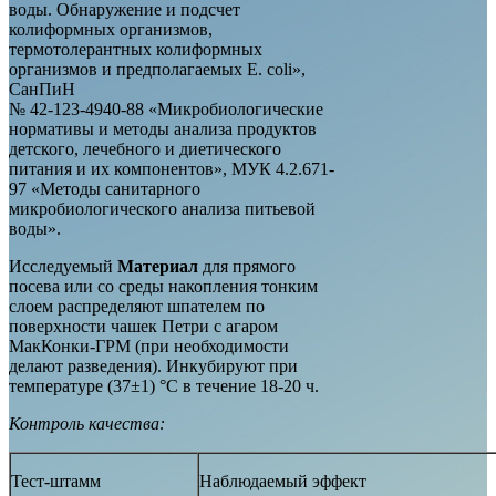
воды. Обнаружение и подсчет
колиформных организмов,
термотолерантных колиформных
организмов и предполагаемых E. сoli»,
СанПиН
№ 42-123-4940-88 «Микробиологические
нормативы и методы анализа продуктов
детского, лечебного и диетического
питания и их компонентов», МУК 4.2.671-
97 «Методы санитарного
микробиологического анализа питьевой
воды».
Исследуемый
Материал
для прямого
посева или со среды накопления тонким
слоем распределяют шпателем по
поверхности чашек Петри с агаром
МакКонки-ГРМ (при необходимости
делают разведения). Инкубируют при
температуре (37±1) °С в течение 18-20 ч.
Контроль качества:
Тест-штамм
Наблюдаемый эффект