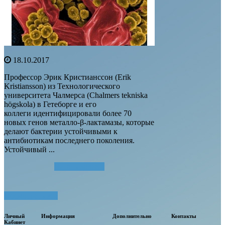
18.10.2017
Профессор Эрик Кристианссон (Erik
Kristiansson) из Технологического
университета Чалмерса (Chalmers tekniska
högskola) в Гетеборге и его
коллеги идентифицировали более 70
новых генов металло-β-лактамазы, которые
делают бактерии устойчивыми к
антибиотикам последнего поколения.
Устойчивый ...
Читать далее...
Посмотреть все
Личный
Информация
Дополнительно
Контакты
Кабинет