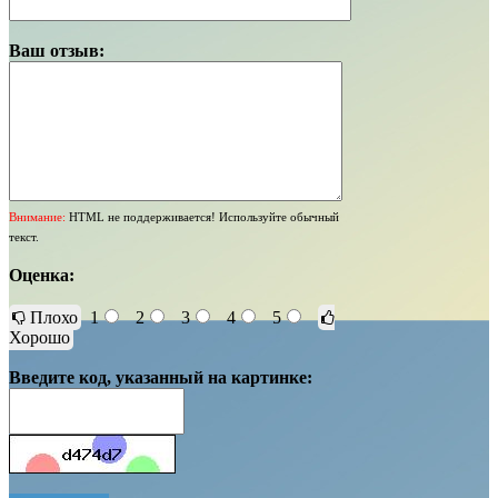
Ваш отзыв:
Внимание:
HTML не поддерживается! Используйте обычный
текст.
Оценка:
Плохо
1
2
3
4
5
Хорошо
Введите код, указанный на картинке: