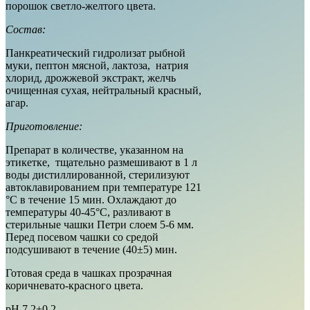
порошок светло-желтого цвета.
Состав:
Панкреатический гидролизат рыбной
муки, пептон мясной, лактоза, натрия
хлорид, дрожжевой экстракт, желчь
очищенная сухая, нейтральный красный,
агар.
Приготовление:
Препарат в количестве, указанном на
этикетке, тщательно размешивают в 1 л
воды дистиллированной, стерилизуют
автоклавированием при температуре 121
°С в течение 15 мин. Охлаждают до
температуры 40-45°С, разливают в
стерильные чашки Петри слоем 5-6 мм.
Перед посевом чашки со средой
подсушивают в течение (40±5) мин.
Готовая среда в чашках прозрачная
коричневато-красного цвета.
рН 7,2±0,2