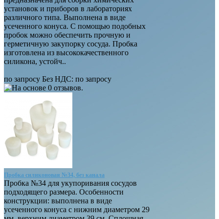
установок и приборов в лабораториях
различного типа. Выполнена в виде
усеченного конуса. С помощью подобных
пробок можно обеспечить прочную и
герметичную закупорку сосуда. Пробка
изготовлена из высококачественного
силикона, устойч..
по запросу
Без НДС:
по запросу
Пробка силиконовая №34, без канала
Пробка №34 для укупоривания сосудов
подходящего размера. Особенности
конструкции: выполнена в виде
усеченного конуса с нижним диаметром 29
мм, верхним диаметром 39 см. Сплошная,