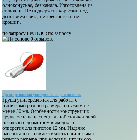
одноконусная, без канала. Изготовлена из
силикона. Не подвержена коррозии под
действием света, не трескается и не
крошит..
по запросу
Без НДС:
по запросу
Груша резиновая универсальная для пипеток
Груша универсальная для работы с
пипетками разного размера, объемом не
менее 30 мл. Особенности конструкции:
груша оснащена специальной силиконовой
насадкой с диаметром выходного
отверстия для пипеток 12 мм. Изделие
рассчитано на совместимость с пипетками
разного размера, при условии, что их объ..