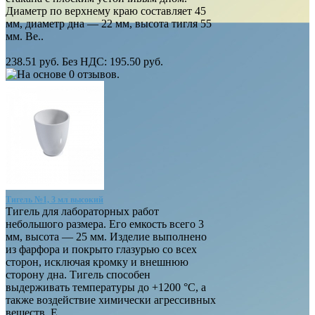
Диаметр по верхнему краю составляет 45
мм, диаметр дна — 22 мм, высота тигля 55
мм. Ве..
238.51 руб.
Без НДС: 195.50 руб.
Тигель №1, 3 мл высокий
Тигель для лабораторных работ
небольшого размера. Его емкость всего 3
мм, высота — 25 мм. Изделие выполнено
из фарфора и покрыто глазурью со всех
сторон, исключая кромку и внешнюю
сторону дна. Тигель способен
выдерживать температуры до +1200 °С, а
также воздействие химически агрессивных
веществ. Е..