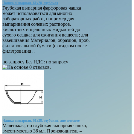
Чашка выпарная, 61х28, глубокая
Глубокая выпарная фарфоровая чашка
может использоваться для многих
лабораторных работ, например для
выпаривания солевых растворов,
кислотных и щелочных жидкостей до
сухого осадка; для сжигания веществ; для
взвешивания Материалов, образцов, проб,
фильтровальной бумаги (с осадком после
фильтрования ..
по запросу
Без НДС:
по запросу
Чашка выпарная, 61х28, глубокая, дно плоское
Маленькая, но глубокая выпарная чашка,
вместимостью 36 мл. Производитель –