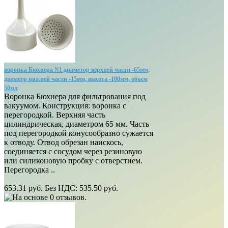
воронка Бюхнера N1 диаметор верхней части -65мм,
диаметр нижней части -15мм, высота -100мм, объем
50мл
Воронка Бюхнера для фильтрования под
вакуумом. Конструкция: воронка с
перегородкой. Верхняя часть
цилиндрическая, диаметром 65 мм. Часть
под перегородкой конусообразно сужается
к отводу. Отвод обрезан наискось,
соединяется с сосудом через резиновую
или силиконовую пробку с отверстием.
Перегородка ..
653.31 руб.
Без НДС: 535.50 руб.