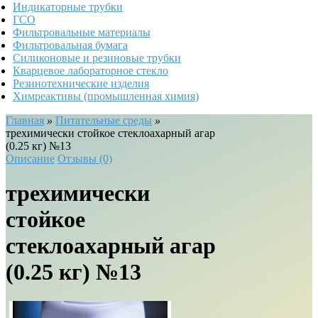
Индикаторные трубки
ГСО
Фильтровальные материалы
Фильтровальная бумага
Силиконовые и резиновые трубки
Кварцевое лабораторное стекло
Резинотехнические изделия
Химреактивы (промышленная химия)
Главная
»
Питательные среды
»
трехимически стойкое стеклоахарный агар
(0.25 кг) №13
Описание
Отзывы (0)
трехимически
стойкое
стеклоахарный агар
(0.25 кг) №13