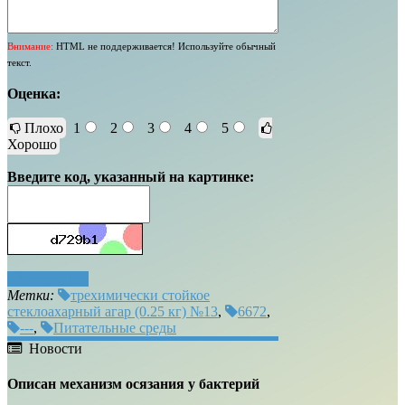
Внимание:
HTML не поддерживается! Используйте обычный
текст.
Оценка:
Плохо
1
2
3
4
5
Хорошо
Введите код, указанный на картинке:
Отправить
Метки:
трехимически стойкое
стеклоахарный агар (0.25 кг) №13
,
6672
,
---
,
Питательные среды
Новости
Описан механизм осязания у бактерий