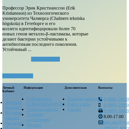
Профессор Эрик Кристианссон (Erik
Kristiansson) из Технологического
университета Чалмерса (Chalmers tekniska
högskola) в Гетеборге и его
коллеги идентифицировали более 70
новых генов металло-β-лактамазы, которые
делают бактерии устойчивыми к
антибиотикам последнего поколения.
Устойчивый ...
Читать далее...
Посмотреть все
Личный
Информация
Дополнительно
Контакты
Кабинет
О Компании
Производители
8 (800) 200-
Личный
СОЮЗХИМПРОМ
Карта сайта
8 (800) 200-
Кабинет
Условия работы
Акции
8 (800) 200-
История
Условия
8.00-17.00
заказов
соглашения
info.shp@yan
Закладки
Оплата
109316, Моск
Возврат