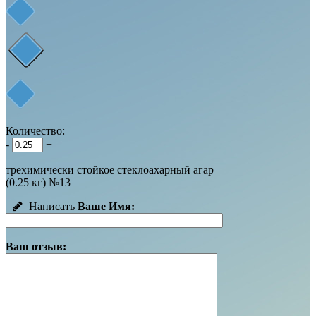
Количество:
-
+
трехимически стойкое стеклоахарный агар
(0.25 кг) №13
Написать
Ваше Имя:
Ваш отзыв: