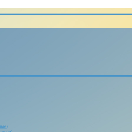
мые)
уемые)