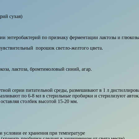
рий сухая)
ии энтеробактерий по признаку ферментации лактозы и глюкозы
чувствительный порошок светло-желтого цвета.
оза, лактоза, бромтимоловый синий, агар.
етной серии питательной среды, размешивают в 1 л дистиллиров
 разливают по 6-8 мл в стерильные пробирки и стерилизуют авто
 оставляя столбик высотой 15-20 мм.
ри условии ее хранения при температуре
С (хранить пробирки следует в защищенном от света месте).