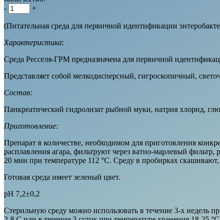
-
+
(Питательная среда для первичной идентификации энтеробакте
Характеристика
:
Среда Ресселя-ГРМ предназначена для первичной идентификац
Представляет собой мелкодисперсный, гигроскопичный, свето
Состав:
Панкреатический гидролизат рыбной муки, натрия хлорид, глюк
Приготовление:
Препарат в количестве, необходимом для приготовления конкр
расплавления агара, фильтруют через ватно-марлевый фильтр,
20 мин при температуре 112 °С. Среду в пробирках скашивают,
Готовая среда имеет зеленый цвет.
рН 7,2±0,2
Стерильную среду можно использовать в течение 3-х недель п
2-8 C или в течение 3 суток при температуре хранения 18-25 °