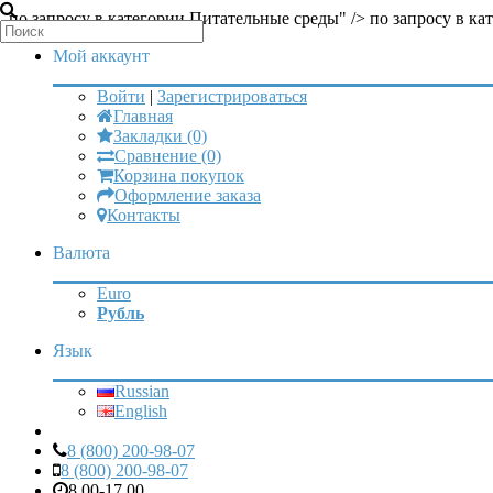
по запросу в категории Питательные среды" />
по запросу в ка
Мой аккаунт
Войти
|
Зарегистрироваться
Главная
Закладки (0)
Сравнение (0)
Корзина покупок
Оформление заказа
Контакты
Валюта
Euro
Рубль
Язык
Russian
English
8 (800) 200-98-07
8 (800) 200-98-07
8.00-17.00