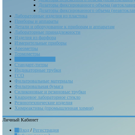
Дозаторы фиксированного объема (автоклави
Дозаторы фиксированного объема (неавтокла
Лабораторные изделия из пластика
Приборы и аппараты
Детали и оборудование к приборам и аппаратам
Лабораторные принадлежности
Изделия из фарфора
Измерительные приборы
Ареометры
Термометры
Питательные среды
Стандарт-титры
Индикаторные трубки
ГСО
Фильтровальные материалы
Фильтровальная бумага
Силиконовые и резиновые трубки
Кварцевое лабораторное стекло
Резинотехнические изделия
Химреактивы (промышленная химия)
Личный Кабинет
Вход
/
Регистрация