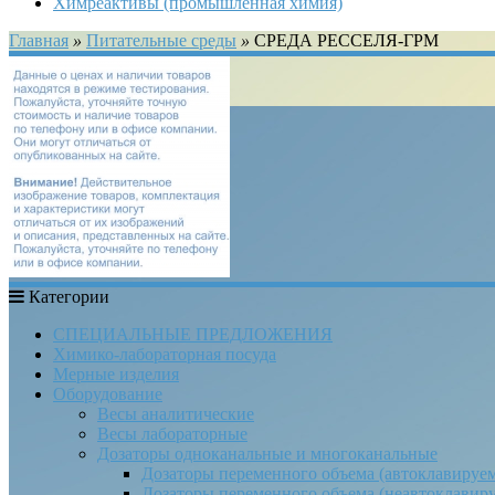
Химреактивы (промышленная химия)
Главная
»
Питательные среды
»
СРЕДА РЕССЕЛЯ-ГРМ
Категории
СПЕЦИАЛЬНЫЕ ПРЕДЛОЖЕНИЯ
Химико-лабораторная посуда
Мерные изделия
Оборудование
Весы аналитические
Весы лабораторные
Дозаторы одноканальные и многоканальные
Дозаторы переменного объема (автоклавируе
Дозаторы переменного объема (неавтоклавир