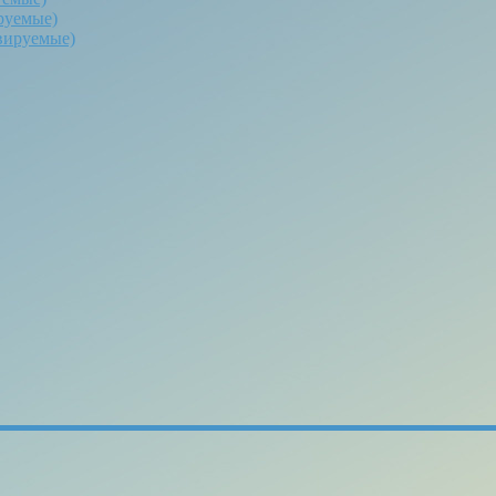
руемые)
вируемые)