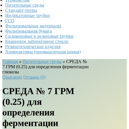
Питательные среды
Стандарт-титры
Индикаторные трубки
ГСО
Фильтровальные материалы
Фильтровальная бумага
Силиконовые и резиновые трубки
Кварцевое лабораторное стекло
Резинотехнические изделия
Химреактивы (промышленная химия)
Главная
»
Питательные среды
»
СРЕДА №
7 ГРМ (0.25) для определения ферментации
глюкозы
Описание
Отзывы (0)
СРЕДА № 7 ГРМ
(0.25) для
определения
ферментации