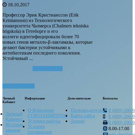
18.10.2017
Профессор Эрик Кристианссон (Erik
Kristiansson) из Технологического
университета Чалмерса (Chalmers tekniska
högskola) в Гетеборге и его
коллеги идентифицировали более 70
новых генов металло-β-лактамазы, которые
делают бактерии устойчивыми к
антибиотикам последнего поколения.
Устойчивый ...
Читать далее...
Посмотреть все
Личный
Информация
Дополнительно
Контакты
Кабинет
О Компании
Производители
8 (800) 200-
Личный
СОЮЗХИМПРОМ
Карта сайта
8 (800) 200-
Кабинет
Условия работы
Акции
8 (800) 200-
История
Условия
8.00-17.00
заказов
соглашения
info.shp@yan