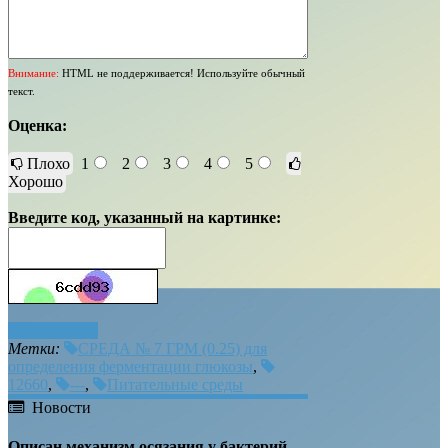
Внимание:
HTML не поддерживается! Используйте обычный
текст.
Оценка:
Плохо
1
2
3
4
5
Хорошо
Введите код, указанный на картинке:
Отправить
Метки:
СРЕДА № 7 ГРМ (0.25) для
определения ферментации глюкозы
,
12660
,
---
,
Питательные среды
Новости
Описан механизм осязания у бактерий