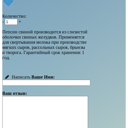
Количество:
-
+
Пепсин свиной производится из слизистой
оболочки свиных желудков. Применяется
для свертывания молока при производстве
мягких сыров, рассольных сыров, брынзы
и творога. Гарантийный срок хранения: 1
год.
Написать
Ваше Имя:
Ваш отзыв: