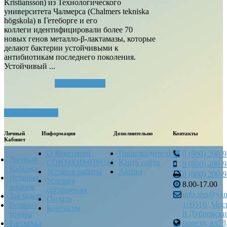
Kristiansson) из Технологического
университета Чалмерса (Chalmers tekniska
högskola) в Гетеборге и его
коллеги идентифицировали более 70
новых генов металло-β-лактамазы, которые
делают бактерии устойчивыми к
антибиотикам последнего поколения.
Устойчивый ...
Читать далее...
Посмотреть все
Личный
Информация
Дополнительно
Контакты
Кабинет
О Компании
Производители
8 (800) 200-
Личный
СОЮЗХИМПРОМ
Карта сайта
8 (800) 200-
Кабинет
Условия работы
Акции
8 (800) 200-
История
Условия
8.00-17.00
заказов
соглашения
info.shp@yan
Закладки
Оплата
109316, Моск
Возврат
Контакты
й Дубровск
товара
проезд, вл78
Рассылка