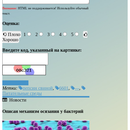
Внимание:
HTML не поддерживается! Используйте обычный
текст.
Оценка:
Плохо
1
2
3
4
5
Хорошо
Введите код, указанный на картинке:
Отправить
Метки:
пепсин свиной
,
6601
,
---
,
Питательные среды
Новости
Описан механизм осязания у бактерий