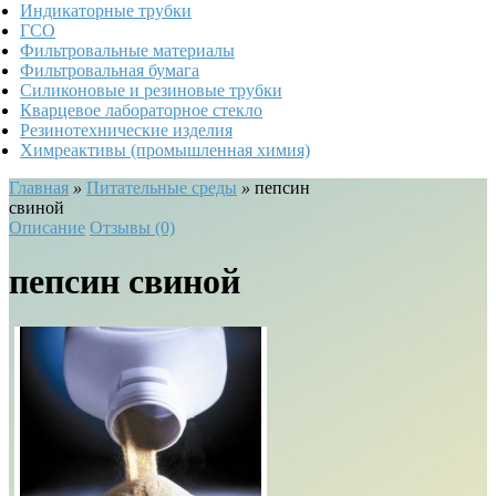
Индикаторные трубки
ГСО
Фильтровальные материалы
Фильтровальная бумага
Силиконовые и резиновые трубки
Кварцевое лабораторное стекло
Резинотехнические изделия
Химреактивы (промышленная химия)
Главная
»
Питательные среды
»
пепсин
свиной
Описание
Отзывы (0)
пепсин свиной