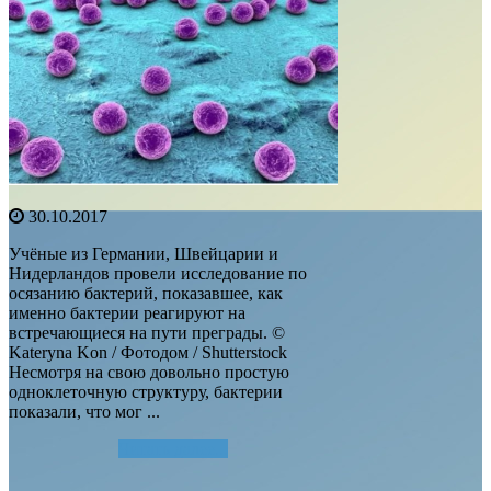
30.10.2017
Учёные из Германии, Швейцарии и
Нидерландов провели исследование по
осязанию бактерий, показавшее, как
именно бактерии реагируют на
встречающиеся на пути преграды. ©
Kateryna Kon / Фотодом / Shutterstock
Несмотря на свою довольно простую
одноклеточную структуру, бактерии
показали, что мог ...
Читать далее...