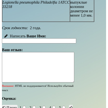
Legionella pneumophila Philadelfia 1АТСС
выпуклые
33218
колонии
диаметром не
менее 1,0 мм.
Срок годности:
2 года.
Написать
Ваше Имя:
Ваш отзыв:
Внимание:
HTML не поддерживается! Используйте обычный
текст.
Оценка:
Плохо
1
2
3
4
5