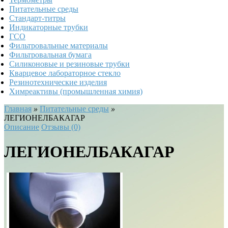
Питательные среды
Стандарт-титры
Индикаторные трубки
ГСО
Фильтровальные материалы
Фильтровальная бумага
Силиконовые и резиновые трубки
Кварцевое лабораторное стекло
Резинотехнические изделия
Химреактивы (промышленная химия)
Главная
»
Питательные среды
»
ЛЕГИОНЕЛБАКАГАР
Описание
Отзывы (0)
ЛЕГИОНЕЛБАКАГАР