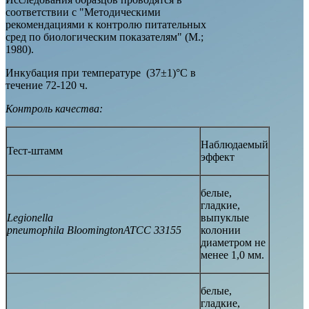
соответствии с "Методическими
рекомендациями к контролю питательных
сред по биологическим показателям" (М.;
1980).
Инкубация при температуре (37±1)°С в
течение 72-120 ч.
Контроль качества:
Наблюдаемый
Тест-штамм
эффект
белые,
гладкие,
Legionella
выпуклые
pneumophila BloomingtonАТСС 33155
колонии
диаметром не
менее 1,0 мм.
белые,
гладкие,