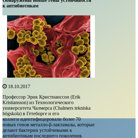
Обнаружены новые гены устойчивости
к антибиотикам
18.10.2017
Профессор Эрик Кристианссон (Erik
Kristiansson) из Технологического
университета Чалмерса (Chalmers tekniska
högskola) в Гетеборге и его
коллеги идентифицировали более 70
новых генов металло-β-лактамазы, которые
делают бактерии устойчивыми к
антибиотикам последнего поколения.