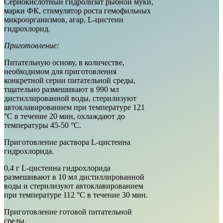
Сернокислотный гидролизат рыбной муки,
марки ФК, стимулятор роста гемофильных
микроорганизмов, агар, L-цистеин
гидрохлорид.
Приготовление:
Питательную основу, в количестве,
необходимом для приготовления
конкретной серии питательной среды,
тщательно размешивают в 990 мл
дистиллированной воды, стерилизуют
автоклавированием при температуре 121
°С в течение 20 мин, охлаждают до
температуры 45-50 °С.
Приготовление раствора L-цистеина
гидрохлорида.
0,4 г L-цистеина гидрохлорида
размешивают в 10 мл дистиллированной
воды и стерилизуют автоклавированием
при температуре 112 °С в течение 30 мин.
Приготовление готовой питательной
среды.