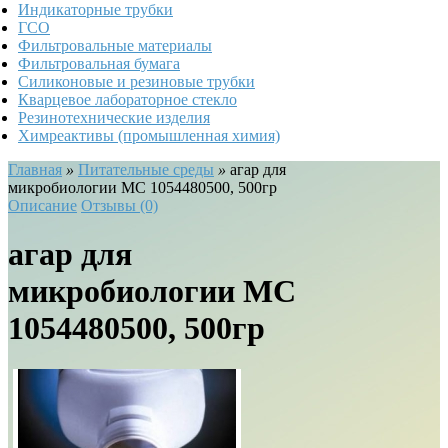
Индикаторные трубки
ГСО
Фильтровальные материалы
Фильтровальная бумага
Силиконовые и резиновые трубки
Кварцевое лабораторное стекло
Резинотехнические изделия
Химреактивы (промышленная химия)
Главная
»
Питательные среды
»
агар для
микробиологии MC 1054480500, 500гр
Описание
Отзывы (0)
агар для
микробиологии MC
1054480500, 500гр