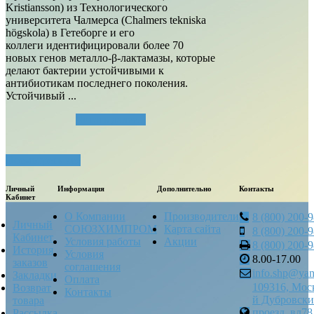
Kristiansson) из Технологического
университета Чалмерса (Chalmers tekniska
högskola) в Гетеборге и его
коллеги идентифицировали более 70
новых генов металло-β-лактамазы, которые
делают бактерии устойчивыми к
антибиотикам последнего поколения.
Устойчивый ...
Читать далее...
Посмотреть все
Личный
Информация
Дополнительно
Контакты
Кабинет
О Компании
Производители
8 (800) 200-
Личный
СОЮЗХИМПРОМ
Карта сайта
8 (800) 200-
Кабинет
Условия работы
Акции
8 (800) 200-
История
Условия
8.00-17.00
заказов
соглашения
info.shp@yan
Закладки
Оплата
109316, Моск
Возврат
Контакты
й Дубровск
товара
проезд, вл78
Рассылка