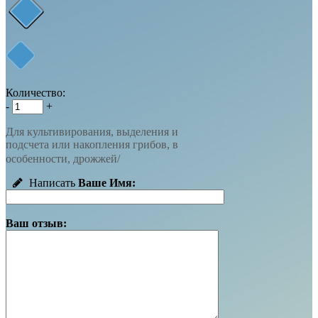
Количество:
-
+
Для культивирования, выделения и
подсчета или накопления грибов, в
особенности, дрожжей/
Написать
Ваше Имя:
Ваш отзыв: