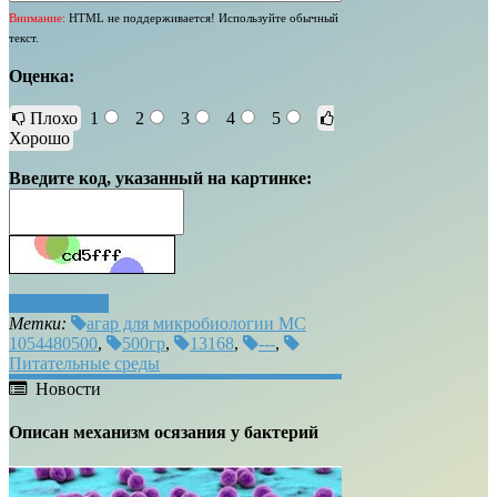
Внимание:
HTML не поддерживается! Используйте обычный
текст.
Оценка:
Плохо
1
2
3
4
5
Хорошо
Введите код, указанный на картинке:
Отправить
Метки:
агар для микробиологии MC
1054480500
,
500гр
,
13168
,
---
,
Питательные среды
Новости
Описан механизм осязания у бактерий