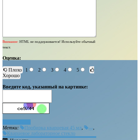
Внимание:
HTML не поддерживается! Используйте обычный
текст.
Оценка:
Плохо
1
2
3
4
5
Хорошо
Введите код, указанный на картинке:
Отправить
Метки:
Пробирка кварцевая 45 мл
,
---
,
Кварцевое лабораторное стекло