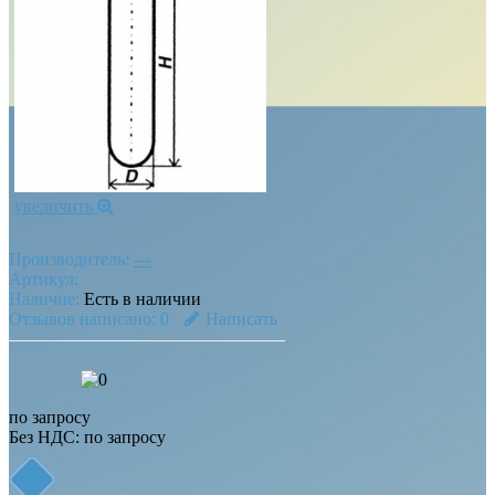
увеличить
Производитель:
---
Артикул:
Наличие:
Есть в наличии
Отзывов написано:
0
Написать
по запросу
Без НДС:
по запросу