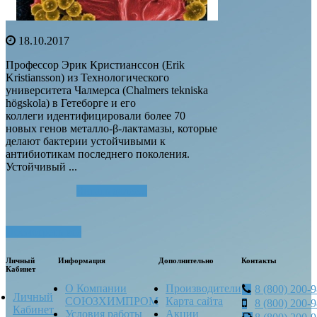
18.10.2017
Профессор Эрик Кристианссон (Erik
Kristiansson) из Технологического
университета Чалмерса (Chalmers tekniska
högskola) в Гетеборге и его
коллеги идентифицировали более 70
новых генов металло-β-лактамазы, которые
делают бактерии устойчивыми к
антибиотикам последнего поколения.
Устойчивый ...
Читать далее...
Посмотреть все
Личный
Информация
Дополнительно
Контакты
Кабинет
О Компании
Производители
8 (800) 200-
Личный
СОЮЗХИМПРОМ
Карта сайта
8 (800) 200-
Кабинет
Условия работы
Акции